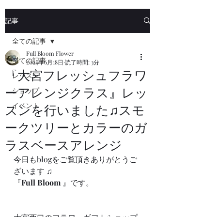
記事
全ての記事
Full Bloom Flower
全ての記事
2024年6月18日
読了時間: 3分
『大宮フレッシュフラワ
レッスン
ーアレンジクラス』レッ
ショップ
イベント
スンを行いました♫スモ
ークツリーとカラーのガ
ラスベースアレンジ
今日もblogをご覧頂きありがとうご
ざいます ♫
『
Full Bloom
 』です。