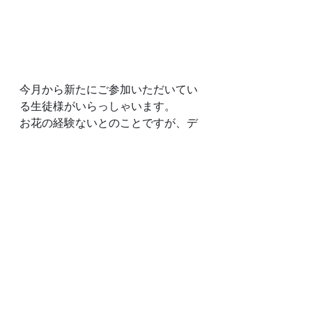
今月から新たにご参加いただいてい
る生徒様がいらっしゃいます。
お花の経験ないとのことですが、デ
モンストレーションをメモを取りな
がら真剣に聞いてくださるので、と
てもスムーズに完成させてください
ました。
最近お問い合わせもよくいただきま
すが、初心者の方が多いスクールで
すので、お気軽にご参加ください
ね。