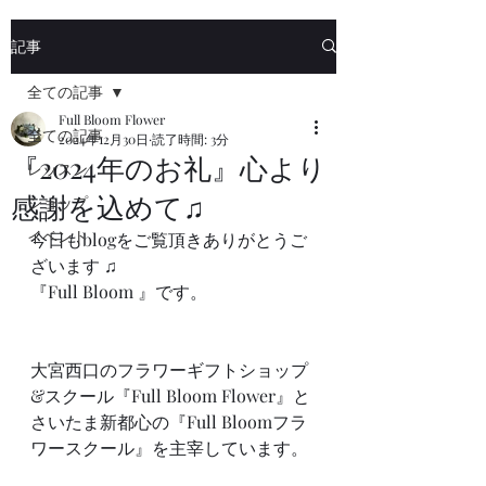
記事
全ての記事
Full Bloom Flower
全ての記事
2024年12月30日
読了時間: 3分
『2024年のお礼』心より
レッスン
感謝を込めて♫
ショップ
イベント
今日もblogをご覧頂きありがとうご
ざいます ♫
『Full Bloom 』です。
大宮西口のフラワーギフトショップ
&スクール『Full Bloom Flower』と
さいたま新都心の『Full Bloomフラ
ワースクール』を主宰しています。