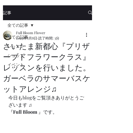
記事
全ての記事
Full Bloom Flower
全ての記事
2023年8月8日
読了時間: 3分
さいたま新都心『プリザ
レッスン
ーブドフラワークラス』
ショップ
イベント
レッスンを行いました。
ガーベラのサマーバスケ
ットアレンジ♫
今日もblogをご覧頂きありがとうご
ざいます ♫
『
Full Bloom
 』です。