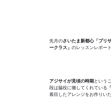
先月の
さいたま新都心「プリ
ークラス」
のレッスンレポー
アジサイが見頃の時期
という
段は脇役に徹してくれている
着目したアレンジをお作りい