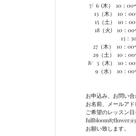
   7/  6  (木） 
       13（木）
　   15（土）  10：
　   18（火)    10
　　　　　　  13：3
      27（木） 
      29（土） 
  8/   3（木）  
        9（水
お申込み、お問い合
お名前、メールアド
ご希望のレッスン日
fullbloom87flower
お願い致します。