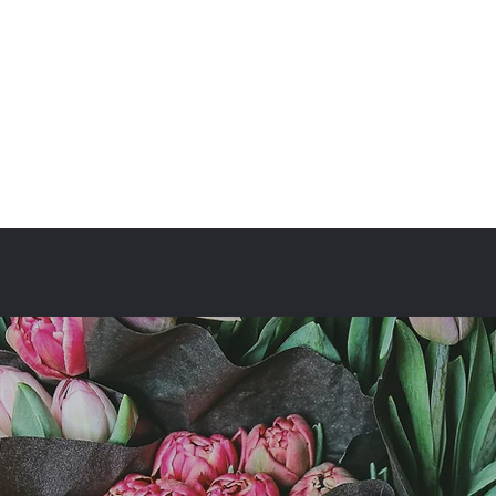
fullbloom87flower@gmail.