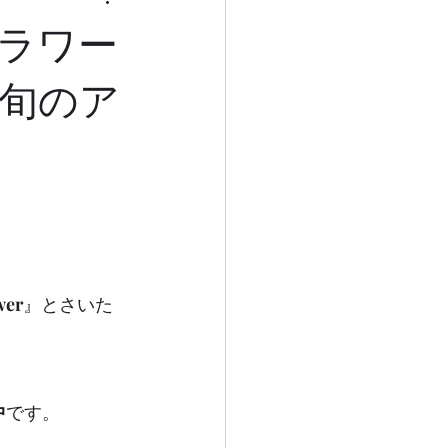
ラワー
旬のア
wer
』とさいた
中
です。