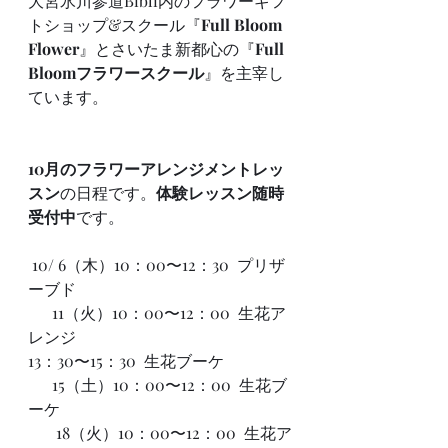
大宮氷川参道Bibli内のフラワーギフ
トショップ&スクール『
Full Bloom 
Flower
』とさいたま新都心の『
Full 
Bloomフラワースクール
』を主宰し
ています。
10月のフラワーアレンジメントレッ
スン
の日程です。
体験レッスン随時
受付中
です。
 10/ 6（木）10：00〜12：30  プリザ
ーブド
      11（火）10：00〜12：00  生花ア
レンジ
13：30〜15：30  生花ブーケ
      15（土）10：00〜12：00  生花ブ
ーケ
　   18（火）10：00〜12：00  生花ア