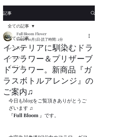
記事
全ての記事
Full Bloom Flower
全ての記事
2022年10月5日
読了時間: 2分
インテリアに馴染むドラ
レッスン
イフラワー＆プリザーブ
ショップ
イベント
ドフラワー。新商品『ガ
ラスボトルアレンジ』の
ご案内♫
今日もblogをご覧頂きありがとうご
ざいます ♫
『
Full Bloom
 』です。