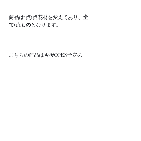
商品は1点1点花材を変えてあり、
全
て1点もの
となります。
こちらの商品は今後OPEN予定の
『
オンラインショップ
』での販売と
なります。
お気に入りの雰囲気のアレンジがご
ざいましたら、お早めにお求めくだ
さいね。
『
オンラインショップ』は準備出来