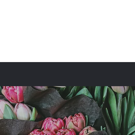
fullbloom87flower@gmail.