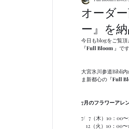
オーダー
ー』を納
今日もblogをご覧
『
Full Bloom
 』で
大宮氷川参道Bibl
ま新都心の『
Full
7月のフラワーアレ
7/   7（木）10：00
    12（火）10：0