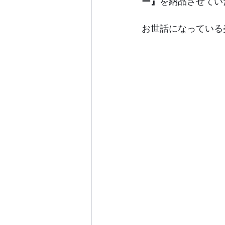
ー』
を納品させてい
お世話になっている美