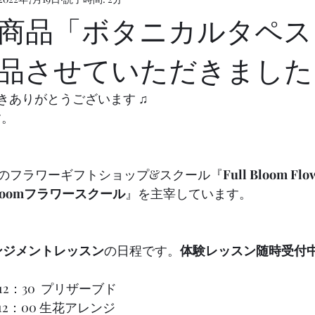
商品「ボタニカルタペス
品させていただきました
頂きありがとうございます ♫
す。
i内のフラワーギフトショップ&スクール『
Full Bloom Flo
 Bloomフラワースクール
』を主宰しています。
ンジメントレッスン
の日程です。
体験レッスン随時受付
〜12：30  プリザーブド
0〜12：00 生花アレンジ