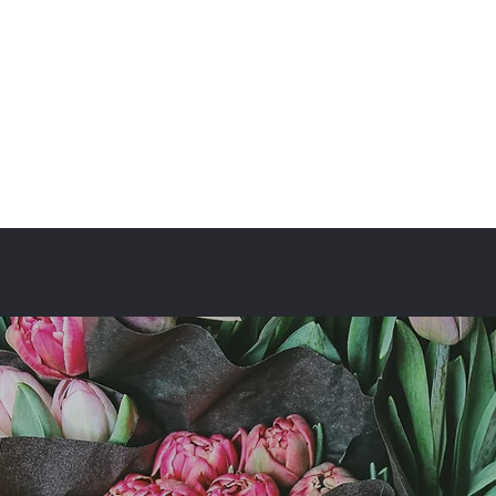
fullbloom87flower@gmail.