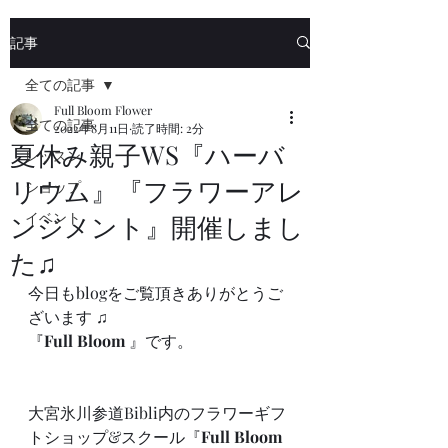
記事
全ての記事
Full Bloom Flower
全ての記事
2022年8月11日
読了時間: 2分
夏休み親子WS『ハーバ
レッスン
リウム』『フラワーアレ
ショップ
イベント
ンジメント』開催しまし
た♫
今日もblogをご覧頂きありがとうご
ざいます ♫
『
Full Bloom
 』です。
大宮氷川参道Bibli内のフラワーギフ
トショップ&スクール『
Full Bloom 