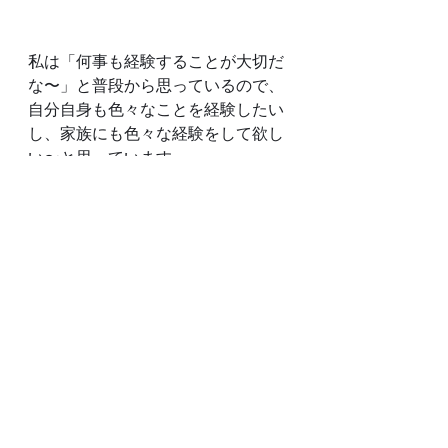
私は「何事も経験することが大切だ
な〜」と普段から思っているので、
自分自身も色々なことを経験したい
し、家族にも色々な経験をして欲し
い〜と思っています。
お子さん向けのワークショップもそ
の気持ちから開催しておりますの
で、今後もまた機会を見つけて開催
していきたいと思います。
ご参加いただいた皆様、暑い中お越
しいただきありがとうございまし
た。　