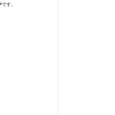
中
です。