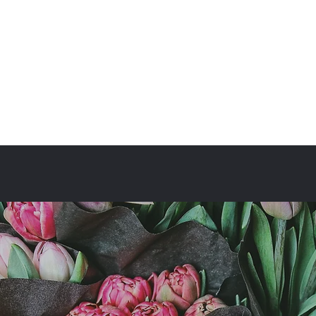
fullbloom87flower@gmail.