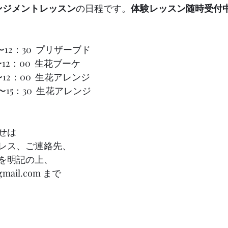
ンジメントレッスン
の日程です。
体験レッスン随時受付
：00〜12：30  プリザーブド　
：00〜12：00  生花ブーケ
00〜12：00  生花アレンジ
15：30  生花アレンジ
せは
レス、ご連絡先、
を明記の上、
@gmail.com まで