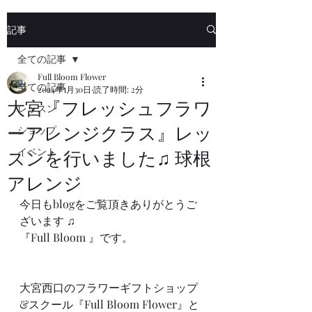
記事
全ての記事
Full Bloom Flower
全ての記事
2024年1月30日
読了時間: 2分
大宮『フレッシュフラワ
レッスン
ーアレンジクラス』レッ
ショップ
イベント
スンを行いました♫ 球根
アレンジ
今日もblogをご覧頂きありがとうご
ざいます ♫
『Full Bloom 』です。
大宮西口のフラワーギフトショップ
&スクール『Full Bloom Flower』と