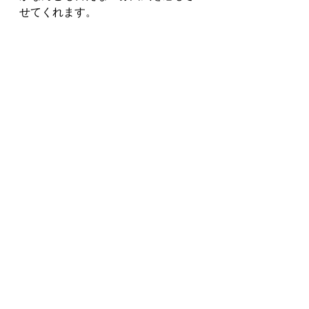
せてくれます。
ベースは特に夏に使うと涼しさを感
じられる「ガラスベース」にアレン
ジしました。
「ガラスベース」はシンブルで高級