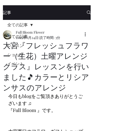
記事
全ての記事
Full Bloom Flower
全ての記事
2025年6月24日
読了時間: 3分
大宮『フレッシュフラワ
レッスン
ー（生花）土曜アレンジ
ショップ
イベント
クラス』レッスンを行い
ました🎵カラーとリシア
ンサスのアレンジ
今日もblogをご覧頂きありがとうご
ざいます ♫
『Full Bloom 』です。