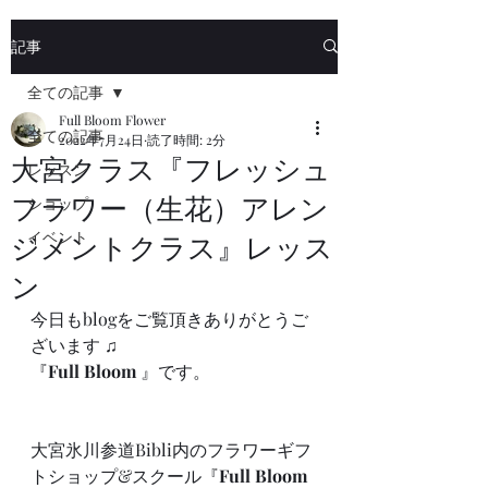
記事
全ての記事
Full Bloom Flower
全ての記事
2022年7月24日
読了時間: 2分
大宮クラス『フレッシュ
レッスン
フラワー（生花）アレン
ショップ
イベント
ジメントクラス』レッス
ン
今日もblogをご覧頂きありがとうご
ざいます ♫
『
Full Bloom
 』です。
大宮氷川参道Bibli内のフラワーギフ
トショップ&スクール『
Full Bloom 