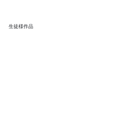
生徒様作品
ヒマワリはとってもファンが多い夏
の花材の代表ですが、そんな旬のヒ
マワリを使って生徒様達と夏を感じ
られたこと嬉しく思いました。
来月はどんな花材で生徒様達と残暑
を愉しもうかなと今から様々な花材
が頭を駆け巡っております。
「
花を通して季節を感じ心豊かな生