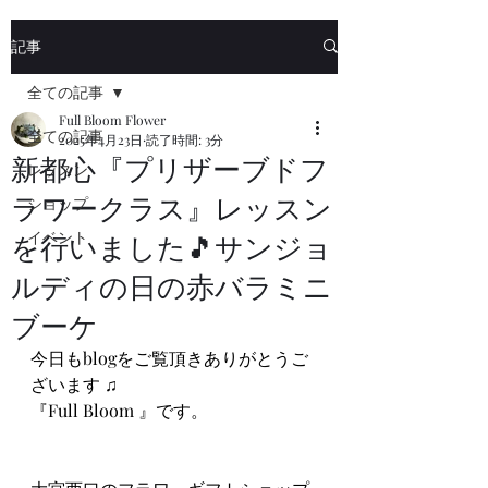
記事
全ての記事
Full Bloom Flower
全ての記事
2025年4月23日
読了時間: 3分
新都心『プリザーブドフ
レッスン
ラワークラス』レッスン
ショップ
イベント
を行いました🎵サンジョ
ルディの日の赤バラミニ
ブーケ
今日もblogをご覧頂きありがとうご
ざいます ♫
『Full Bloom 』です。