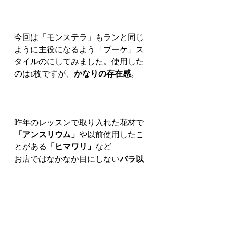
今回は「モンステラ」もランと同じ
ように主役になるよう「ブーケ」ス
タイルのにしてみました。使用した
のは1枚ですが、
かなりの存在感
。
昨年のレッスンで取り入れた花材で
「アンスリウム」
や以前使用したこ
とがある
「ヒマワリ」
など
お店ではなかなか目にしない
バラ以
外の花材も『プリザーブドフラワ
ー』にはあります。
「モンステラ」が加わったことでよ
り夏らしいプリザーブドフラワー作
品の制作が可能になりました。