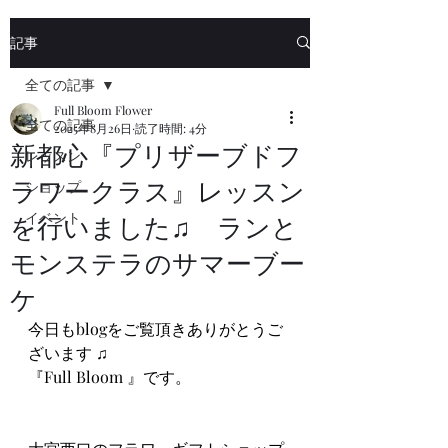
記事
全ての記事
Full Bloom Flower
全ての記事
2025年8月26日
読了時間: 4分
新都心『プリザーブドフ
レッスン
ラワークラス』レッスン
ショップ
イベント
を行いました♫ ランと
モンステラのサマーブー
ケ
今日もblogをご覧頂きありがとうご
ざいます ♫
『Full Bloom 』です。