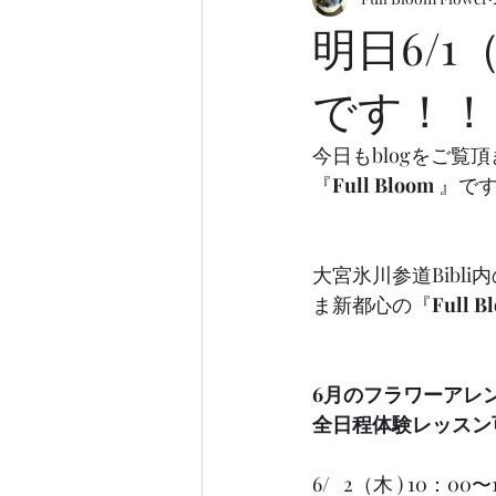
明日6/
です！！
今日もblogをご覧
『
Full Bloom
 』で
大宮氷川参道Bibl
ま新都心の『
Full
6月のフラワーアレ
全日程体験レッスン
6/   2（木 ) 10：0