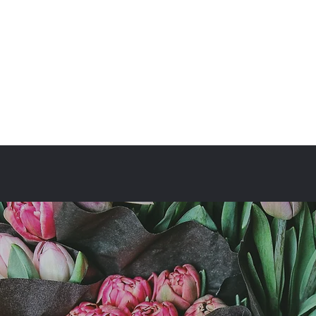
fullbloom87flower@gmail.