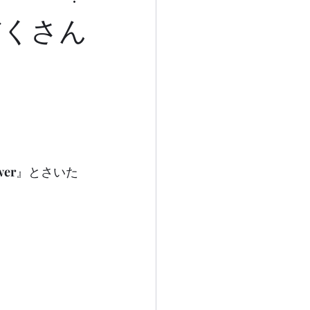
だくさん
wer
』とさいた