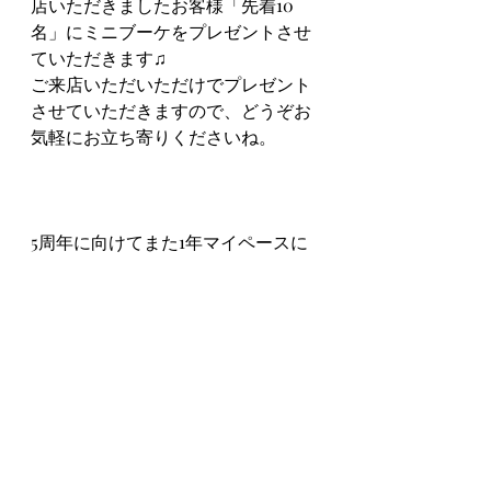
店いただきましたお客様「先着10
名」にミニブーケをプレゼントさせ
ていただきます♫
ご来店いただいただけでプレゼント
させていただきますので、どうぞお
気軽にお立ち寄りくださいね。
5周年に向けてまた1年マイペースに
頑張ります ! ! !
今後も末長くどうぞよろしくお願い
致します
今日は店内の
桜が満開
になりまし
た。画像の桜はお店に咲いた桜（啓
翁桜）です♫