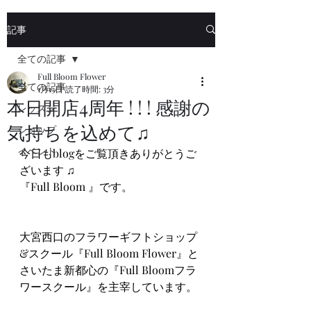
記事
全ての記事
Full Bloom Flower
全ての記事
1月13日
読了時間: 3分
本日開店4周年 ! ! ! 感謝の
レッスン
気持ちを込めて♫
ショップ
イベント
今日もblogをご覧頂きありがとうご
ざいます ♫
『Full Bloom 』です。
大宮西口のフラワーギフトショップ
&スクール『Full Bloom Flower』と
さいたま新都心の『Full Bloomフラ
ワースクール』を主宰しています。