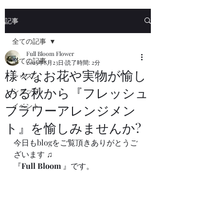
記事
全ての記事
Full Bloom Flower
全ての記事
2023年8月23日
読了時間: 2分
様々なお花や実物が愉し
レッスン
める秋から『フレッシュ
ショップ
イベント
フラワーアレンジメン
ト』を愉しみませんか?
今日もblogをご覧頂きありがとうご
ざいます ♫
『
Full Bloom
 』です。