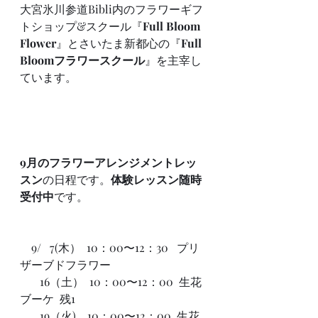
大宮氷川参道Bibli内のフラワーギフ
トショップ&スクール『
Full Bloom 
Flower
』とさいたま新都心の『
Full 
Bloomフラワースクール
』を主宰し
ています。
9月のフラワーアレンジメントレッ
スン
の日程です。
体験レッスン随時
受付中
です。
　9/   7(木）  10：00〜12：30   プリ
ザーブドフラワー　
　   16（土）  10：00〜12：00  生花
ブーケ  残1
       19（火)    10：00〜12：00  生花