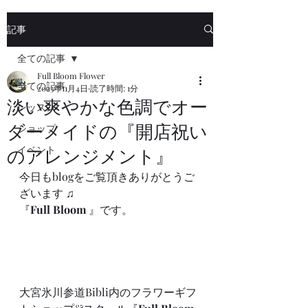
記事
全ての記事
Full Bloom Flower
全ての記事
2023年11月4日
読了時間: 1分
淡い爽やかな色調でオー
レッスン
ダーメイドの『開店祝い
ショップ
イベント
のアレンジメント』
今日もblogをご覧頂きありがとうご
ざいます ♫
『
Full Bloom
 』です。
大宮氷川参道Bibli内のフラワーギフ