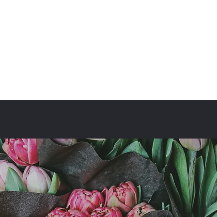
fullbloom87flower@gmail.