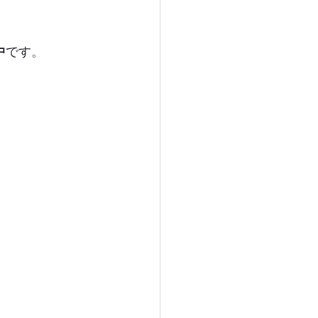
中
です。