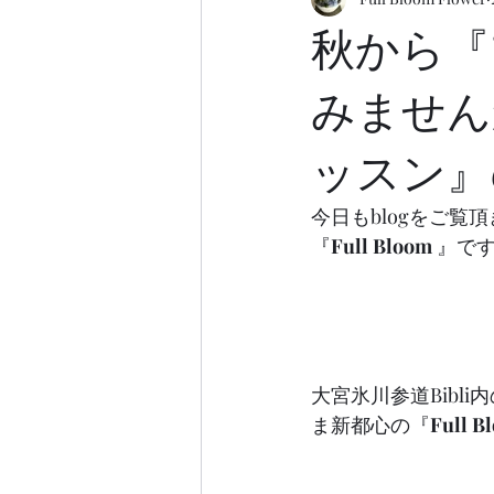
秋から『
みません
ッスン』
今日もblogをご覧
『
Full Bloom
 』で
大宮氷川参道Bibl
ま新都心の『
Full