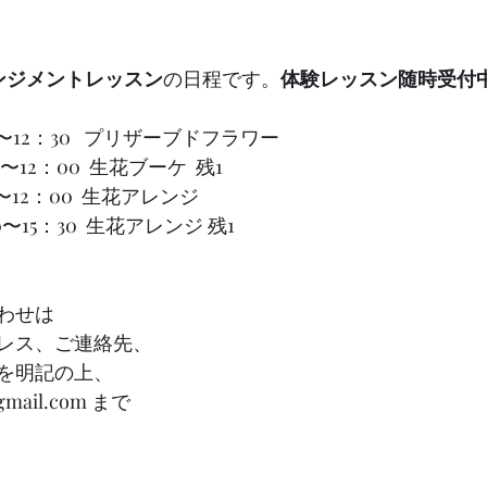
ンジメントレッスン
の日程です。
体験レッスン随時受付
0：00〜12：30   プリザーブドフラワー　
00〜12：00  生花ブーケ  残1
 10：00〜12：00  生花アレンジ
〜15：30  生花アレンジ 残1
わせは
レス、ご連絡先、
を明記の上、
@gmail.com まで