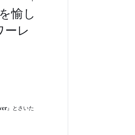
を愉し
ワーレ
wer
』とさいた