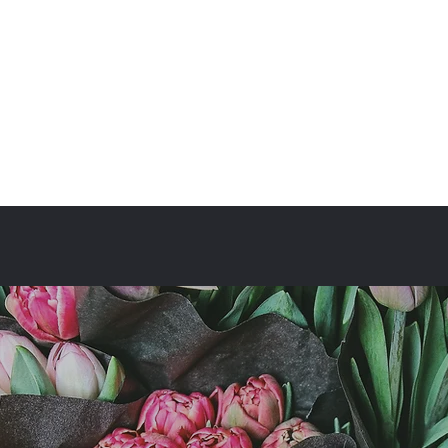
fullbloom87flower@gmail.