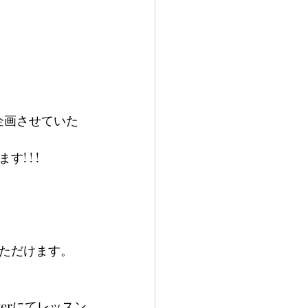
企画させていた
! ! !
ただけます。
werにてレッスン