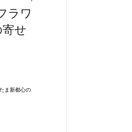
フラワ
の寄せ
さいたま新都心の