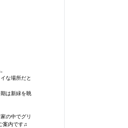
ね。
レイな場所だと
時期は新緑を眺
お家の中でグリ
ご案内です♫