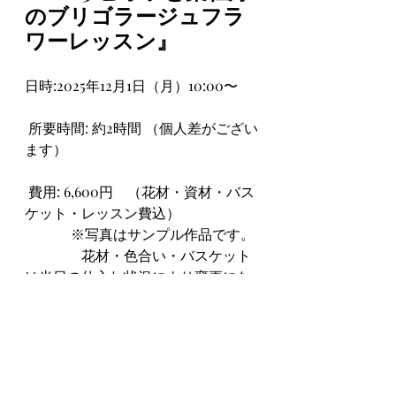
のブリゴラージュフラ
ワーレッスン』
日時:2025年12月1日（月）10:00〜
 所要時間: 約2時間 （個人差がござい
ます）
 費用: 6,600円　（花材・資材・バス
ケット・レッスン費込）
             ※写真はサンプル作品です。
　　        花材・色合い・バスケット
は当日の仕入れ状況により変更にな
ります。
 定員:3名様
持ち物:お持ち帰り用袋、汚れても良