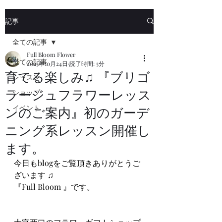
記事
全ての記事
Full Bloom Flower
全ての記事
2025年10月24日
読了時間: 5分
育てる楽しみ♫ 『ブリゴ
レッスン
ラージュフラワーレッス
ショップ
イベント
ンのご案内』初のガーデ
ニング系レッスン開催し
ます。
今日もblogをご覧頂きありがとうご
ざいます ♫
『Full Bloom 』です。