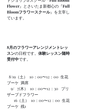
トショップ&スクール『
Full Bloom 
Flower
』とさいたま新都心の『
Full 
Bloomフラワースクール
』を主宰し
ています。
8月のフラワーアレンジメントレッ
スン
の日程です。
体験レッスン随時
受付中
です。
  8/19（土）  10：00〜12：00  生花
ブーケ  満席
　9/   7(木）  10：00〜12：30   プリ
ザーブドフラワー　
　   16（土）  10：00〜12：00  生花
ブーケ  残1