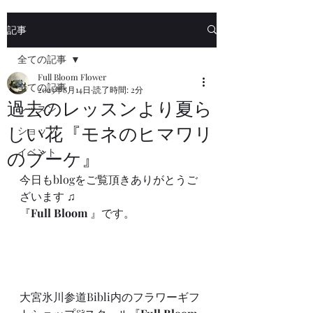
記事
全ての記事
Full Bloom Flower
全ての記事
2023年8月14日
読了時間: 2分
過去のレッスンより夏ら
レッスン
しい花『モネのヒマワリ
ショップ
イベント
のブーケ』
今日もblogをご覧頂きありがとうご
ざいます ♫
『
Full Bloom
 』です。
大宮氷川参道Bibli内のフラワーギフ