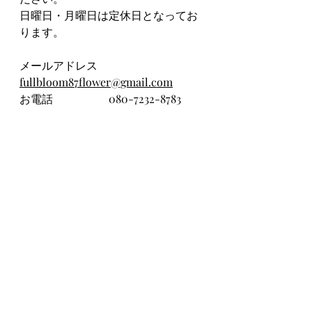
日曜日・月曜日は定休日となってお
ります。
メールアドレス　
fullbloom87flower@gmail.com
お電話　　　　　080-7232-8783
「ご注意点」
※各クラス定員4名
※画像は過去の作品サンプルとなり
ます。花器・花材は変更になります
ので予めご了承願います。
※当日のお持ち物　お持ち帰り用の
袋（マチが広めの大きい袋。ない方
は教室での販売も可能）、お飲み物
※対象　大人の方
※事前に花材を発注する都合上、開