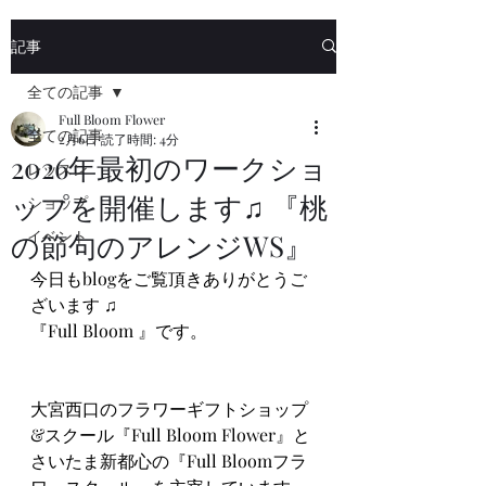
記事
全ての記事
Full Bloom Flower
全ての記事
2月6日
読了時間: 4分
2026年最初のワークショ
レッスン
ップを開催します♫ 『桃
ショップ
イベント
の節句のアレンジWS』
今日もblogをご覧頂きありがとうご
ざいます ♫
『Full Bloom 』です。
大宮西口のフラワーギフトショップ
&スクール『Full Bloom Flower』と
さいたま新都心の『Full Bloomフラ