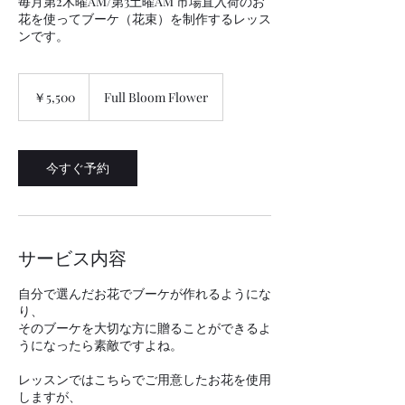
毎月第2木曜AM/第3土曜AM 市場直入荷のお
花を使ってブーケ（花束）を制作するレッス
ンです。
5,500
円
￥5,500
Full Bloom Flower
今すぐ予約
サービス内容
自分で選んだお花でブーケが作れるようにな
り、
そのブーケを大切な方に贈ることができるよ
うになったら素敵ですよね。
レッスンではこちらでご用意したお花を使用
しますが、