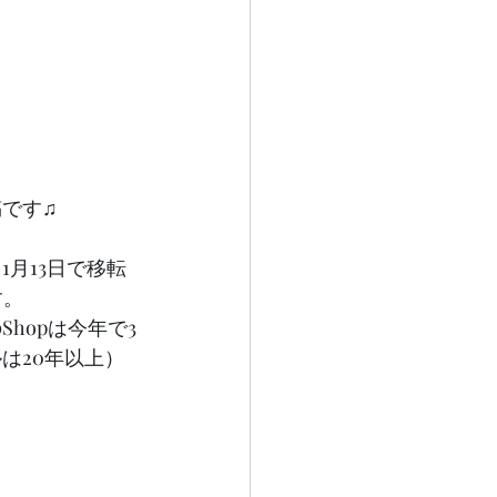
です♫
月13日で移転
す。
hopは今年で3
は20年以上）