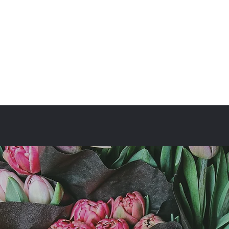
fullbloom87flower@gmail.